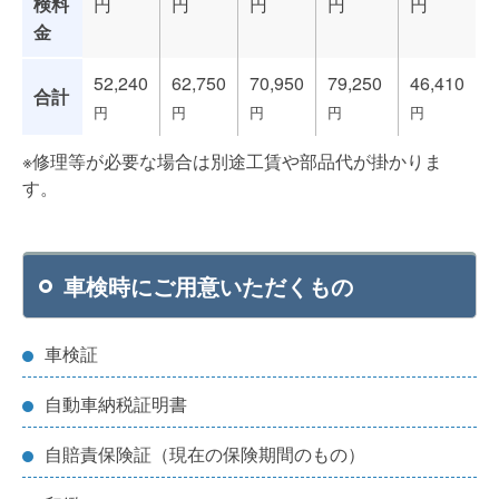
検料
円
円
円
円
円
金
52,240
62,750
70,950
79,250
46,410
合計
円
円
円
円
円
※修理等が必要な場合は別途工賃や部品代が掛かりま
す。
車検時にご用意いただくもの
車検証
自動車納税証明書
自賠責保険証（現在の保険期間のもの）