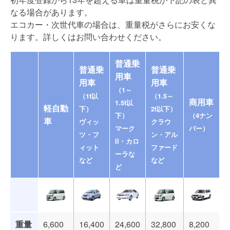
なる場合があります。
エコカー・次世代車の場合は、重量税がさらにお安くな
ります。詳しくはお問い合わせください。
普通乗
普通乗
普通乗
用車
用車
用車
（1～
（1t以
（1.5～
商用車
1.5t以
軽自動
下）
2t以下）
下）
（4ナン
車
ヴィッ
クラウ
マーク
バー）
ツ・フ
ン・アル
II・カロ
ィット
ファード
ーラな
など
など
ど
重量
6,600
16,400
24,600
32,800
8,200